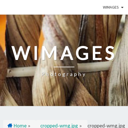
WIMAGES
WIMAGES
Photography
Home
»
cropped-wmg.jpg
»
cropped-wmg.jpg