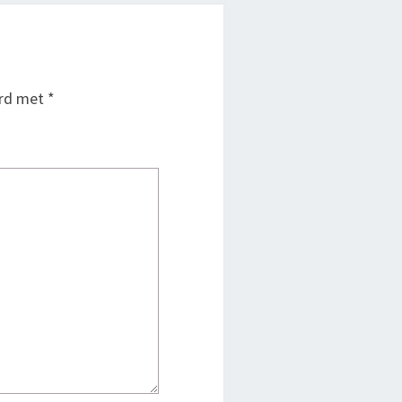
erd met
*