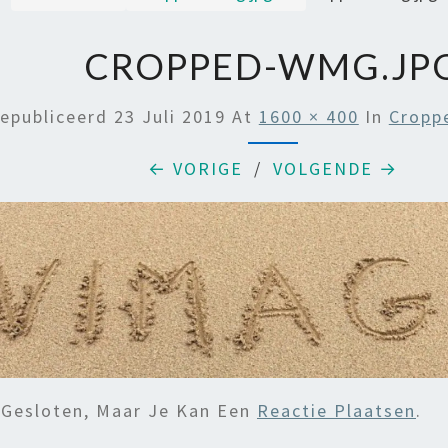
CROPPED-WMG.JP
epubliceerd
23 Juli 2019
At
1600 × 400
In
Cropp
← VORIGE
/
VOLGENDE →
 Gesloten, Maar Je Kan Een
Reactie Plaatsen
.