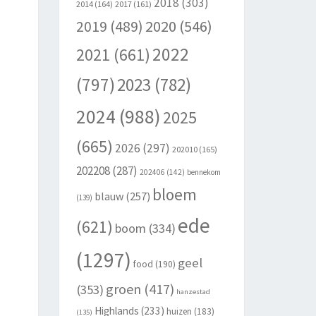
2018
(303)
2014
(164)
2017
(161)
2020
(546)
2019
(489)
2022
2021
(661)
(797)
2023
(782)
2024
(988)
2025
(665)
2026
(297)
202010
(165)
202208
(287)
202406
(142)
bennekom
bloem
blauw
(257)
(139)
ede
(621)
boom
(334)
(1297)
geel
food
(190)
groen
(417)
(353)
hanzestad
Highlands
(233)
huizen
(183)
(135)