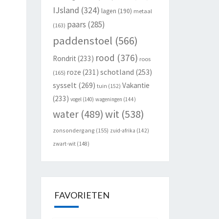
IJsland
(324)
lagen
(190)
metaal
paars
(285)
(163)
paddenstoel
(566)
rood
(376)
Rondrit
(233)
roos
schotland
(253)
roze
(231)
(165)
sysselt
(269)
Vakantie
tuin
(152)
(233)
vogel
(140)
wageningen
(144)
wit
(538)
water
(489)
zonsondergang
(155)
zuid-afrika
(142)
zwart-wit
(148)
FAVORIETEN