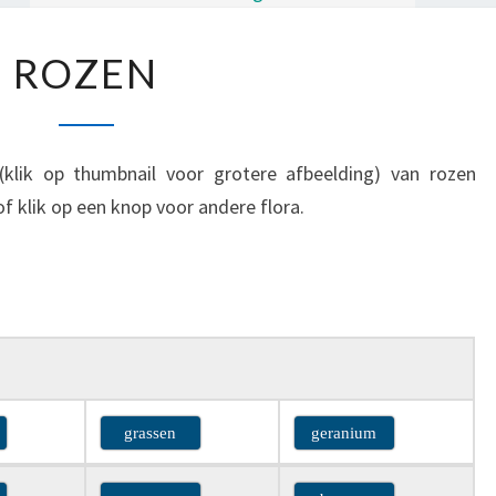
R
ROZEN
O
Z
E
(klik op thumbnail voor grotere afbeelding) van rozen
N
of klik op een knop voor andere flora.
grassen
geranium