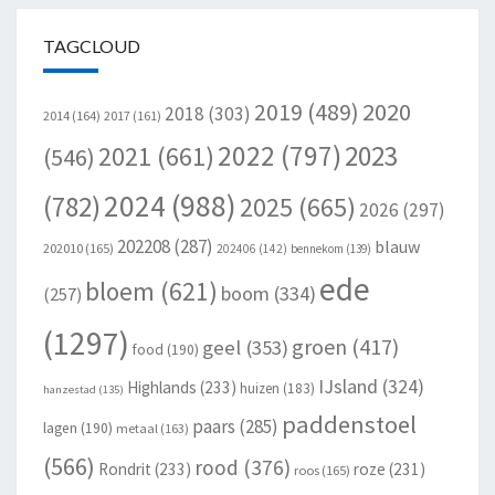
TAGCLOUD
2020
2019
(489)
2018
(303)
2014
(164)
2017
(161)
2022
(797)
2023
2021
(661)
(546)
2024
(988)
(782)
2025
(665)
2026
(297)
202208
(287)
blauw
202010
(165)
202406
(142)
bennekom
(139)
ede
bloem
(621)
boom
(334)
(257)
(1297)
groen
(417)
geel
(353)
food
(190)
IJsland
(324)
Highlands
(233)
huizen
(183)
hanzestad
(135)
paddenstoel
paars
(285)
lagen
(190)
metaal
(163)
(566)
rood
(376)
Rondrit
(233)
roze
(231)
roos
(165)