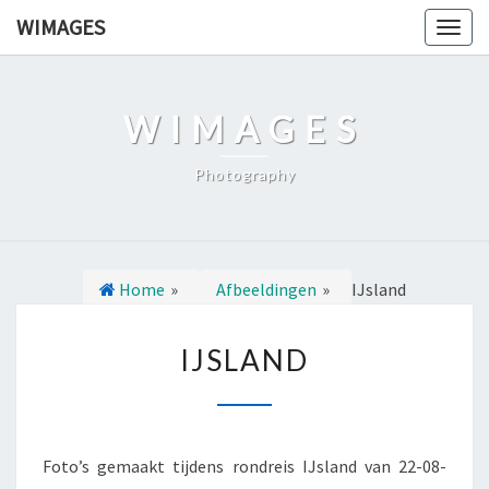
Ga
WIMAGES
Togg
naar
navig
de
content
WIMAGES
Photography
Home
»
Afbeeldingen
»
IJsland
I
IJSLAND
J
S
L
A
Foto’s gemaakt tijdens rondreis IJsland van 22-08-
N