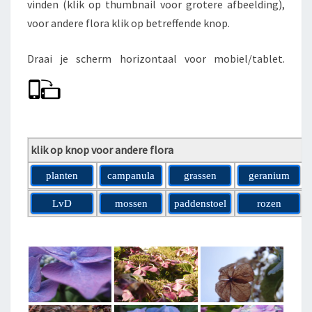
vinden (klik op thumbnail voor grotere afbeelding),
S
voor andere flora klik op betreffende knop.
I
A
Draai je scherm horizontaal voor mobiel/tablet.
klik op knop voor andere flora
planten
campanula
grassen
geranium
LvD
mossen
paddenstoel
rozen