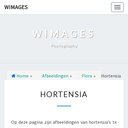
Ga
WIMAGES
Togg
naar
navig
de
content
WIMAGES
Photography
Home
»
Afbeeldingen
»
Flora
»
Hortensia
H
HORTENSIA
O
R
T
E
Op deze pagina zijn afbeeldingen van hortensia’s te
N