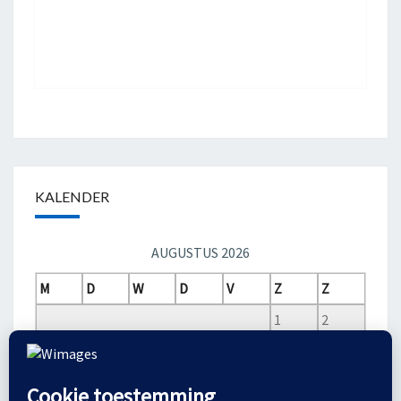
KALENDER
AUGUSTUS 2026
M
D
W
D
V
Z
Z
1
2
3
4
5
6
7
8
9
10
11
12
13
14
15
16