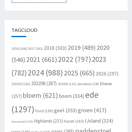
TAGCLOUD
2020
2019
(489)
2018
(303)
2014
(164)
2017
(161)
2022
(797)
2023
2021
(661)
(546)
2024
(988)
(782)
2025
(665)
2026
(297)
202208
(287)
blauw
202010
(165)
202406
(142)
bennekom
(139)
ede
bloem
(621)
boom
(334)
(257)
(1297)
groen
(417)
geel
(353)
food
(190)
IJsland
(324)
Highlands
(233)
huizen
(183)
hanzestad
(135)
paddenstoel
paars
(285)
lagen
(190)
metaal
(163)