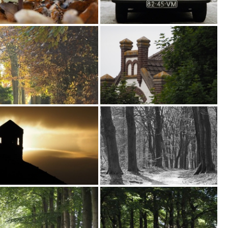
0
1
7
"