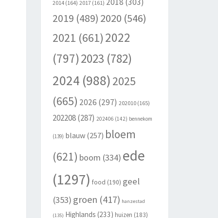
2018
(303)
2014
(164)
2017
(161)
2020
(546)
2019
(489)
2022
2021
(661)
(797)
2023
(782)
2024
(988)
2025
(665)
2026
(297)
202010
(165)
202208
(287)
202406
(142)
bennekom
bloem
blauw
(257)
(139)
ede
(621)
boom
(334)
(1297)
geel
food
(190)
groen
(417)
(353)
hanzestad
Highlands
(233)
huizen
(183)
(135)