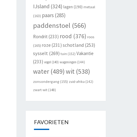
IJsland
(324)
lagen
(190)
metaal
paars
(285)
(163)
paddenstoel
(566)
rood
(376)
Rondrit
(233)
roos
schotland
(253)
roze
(231)
(165)
sysselt
(269)
Vakantie
tuin
(152)
(233)
vogel
(140)
wageningen
(144)
wit
(538)
water
(489)
zonsondergang
(155)
zuid-afrika
(142)
zwart-wit
(148)
FAVORIETEN