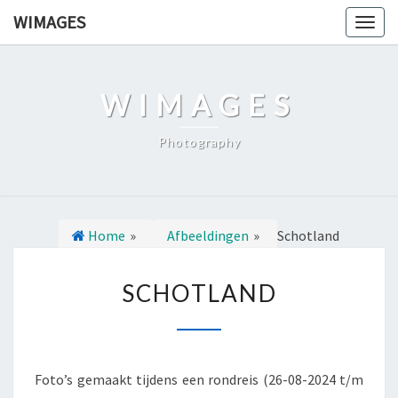
Ga
WIMAGES
Togg
naar
navig
de
content
WIMAGES
Photography
Home
»
Afbeeldingen
»
Schotland
S
SCHOTLAND
C
H
O
T
Foto’s gemaakt tijdens een rondreis (26-08-2024 t/m
L