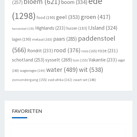
ede
bloem
(621)
boom
(334)
(257)
(1298)
groen
(417)
geel
(353)
food
(190)
IJsland
(324)
Highlands
(233)
huizen
(183)
hanzestad
(135)
paddenstoel
paars
(285)
lagen
(190)
metaal
(163)
(566)
rood
(376)
Rondrit
(233)
roze
(231)
roos
(165)
schotland
(253)
sysselt
(269)
Vakantie
(233)
tuin
(153)
vogel
wit
(538)
water
(489)
(140)
wageningen
(144)
zonsondergang
(155)
zuid-afrika
(142)
zwart-wit
(148)
FAVORIETEN