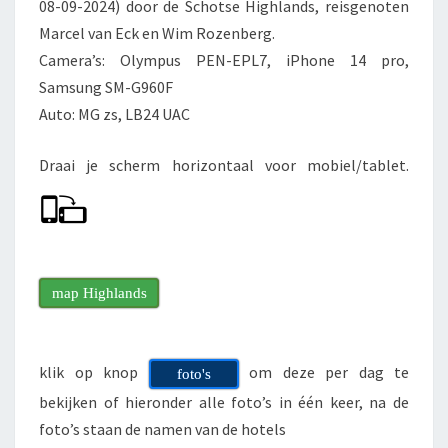
08-09-2024) door de Schotse Highlands, reisgenoten
A
Marcel van Eck en Wim Rozenberg.
N
Camera’s: Olympus PEN-EPL7, iPhone 14 pro,
D
Samsung SM-G960F
Auto: MG zs, LB24 UAC
Draai je scherm horizontaal voor mobiel/tablet.
map Highlands
klik op knop
om deze per dag te
foto's
bekijken of hieronder alle foto’s in één keer, na de
foto’s staan de namen van de hotels