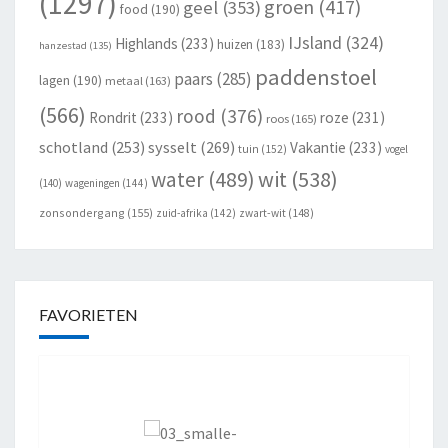
(1297)
groen
(417)
geel
(353)
food
(190)
IJsland
(324)
Highlands
(233)
huizen
(183)
hanzestad
(135)
paddenstoel
paars
(285)
lagen
(190)
metaal
(163)
(566)
rood
(376)
Rondrit
(233)
roze
(231)
roos
(165)
schotland
(253)
sysselt
(269)
Vakantie
(233)
tuin
(152)
vogel
wit
(538)
water
(489)
(140)
wageningen
(144)
zonsondergang
(155)
zuid-afrika
(142)
zwart-wit
(148)
FAVORIETEN