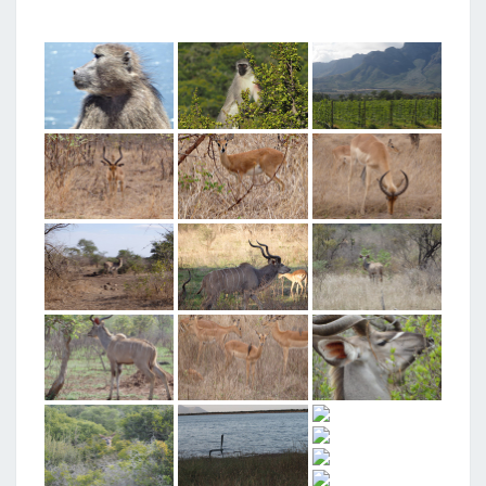
T
A
G
G
E
D
"
Z
U
I
D
-
A
F
R
I