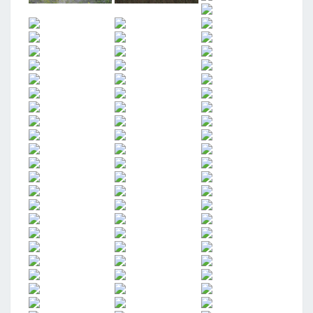
K
A
"