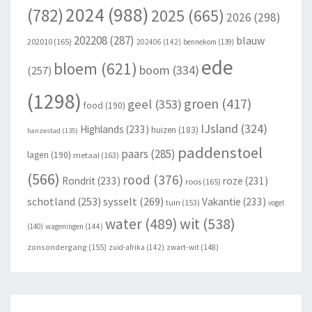
2024
(988)
(782)
2025
(665)
2026
(298)
202208
(287)
blauw
202010
(165)
202406
(142)
bennekom
(139)
ede
bloem
(621)
boom
(334)
(257)
(1298)
groen
(417)
geel
(353)
food
(190)
IJsland
(324)
Highlands
(233)
huizen
(183)
hanzestad
(135)
paddenstoel
paars
(285)
lagen
(190)
metaal
(163)
(566)
rood
(376)
Rondrit
(233)
roze
(231)
roos
(165)
schotland
(253)
sysselt
(269)
Vakantie
(233)
tuin
(153)
vogel
wit
(538)
water
(489)
(140)
wageningen
(144)
zonsondergang
(155)
zuid-afrika
(142)
zwart-wit
(148)