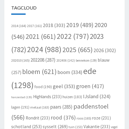
TAGCLOUD
2020
2019
(489)
2018
(303)
2014
(164)
2017
(161)
2022
(797)
2023
2021
(661)
(546)
2024
(988)
(782)
2025
(665)
2026
(302)
202208
(287)
blauw
202010
(165)
202406
(142)
bennekom
(139)
ede
bloem
(621)
boom
(334)
(257)
(1298)
groen
(417)
geel
(353)
food
(190)
IJsland
(324)
Highlands
(233)
huizen
(183)
hanzestad
(135)
paddenstoel
paars
(285)
lagen
(191)
metaal
(163)
(566)
rood
(376)
Rondrit
(233)
roze
(231)
roos
(165)
schotland
(253)
sysselt
(269)
Vakantie
(233)
tuin
(153)
vogel