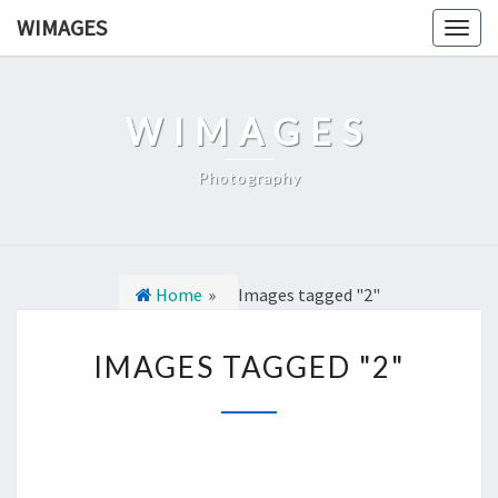
Ga
WIMAGES
Togg
naar
navig
de
content
WIMAGES
Photography
Home
»
Images tagged "2"
I
IMAGES TAGGED "2"
M
A
G
E
S