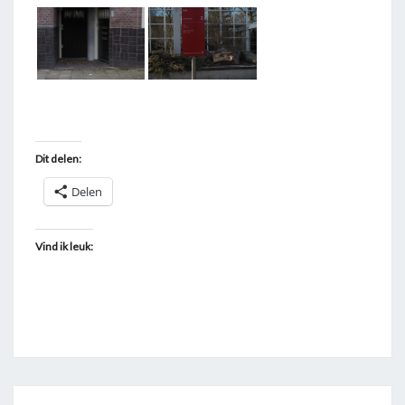
T
A
G
G
E
D
Dit delen:
"
2
Delen
"
Vind ik leuk: