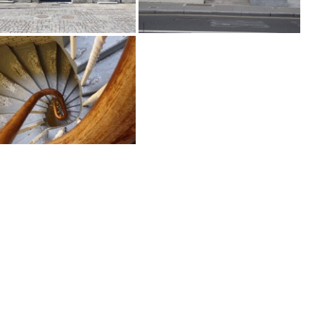
0
1
5
0
5
"