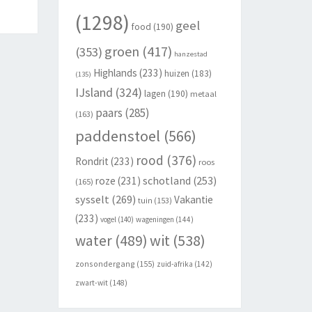
(1298)
geel
food
(190)
groen
(417)
(353)
hanzestad
Highlands
(233)
huizen
(183)
(135)
IJsland
(324)
lagen
(190)
metaal
paars
(285)
(163)
paddenstoel
(566)
rood
(376)
Rondrit
(233)
roos
schotland
(253)
roze
(231)
(165)
sysselt
(269)
Vakantie
tuin
(153)
(233)
vogel
(140)
wageningen
(144)
wit
(538)
water
(489)
zonsondergang
(155)
zuid-afrika
(142)
zwart-wit
(148)