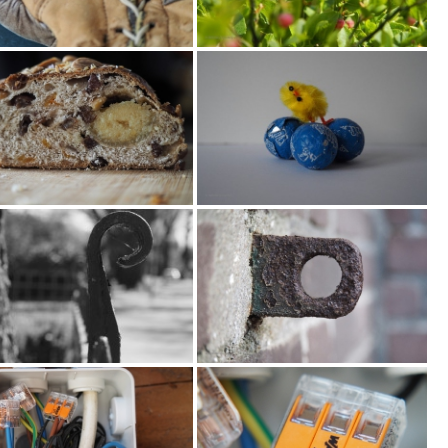
0
2
0
0
4
"