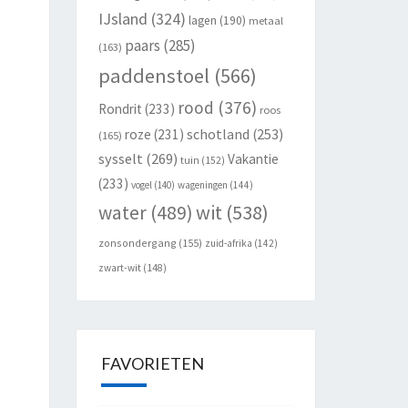
IJsland
(324)
lagen
(190)
metaal
paars
(285)
(163)
paddenstoel
(566)
rood
(376)
Rondrit
(233)
roos
schotland
(253)
roze
(231)
(165)
sysselt
(269)
Vakantie
tuin
(152)
(233)
vogel
(140)
wageningen
(144)
wit
(538)
water
(489)
zonsondergang
(155)
zuid-afrika
(142)
zwart-wit
(148)
FAVORIETEN