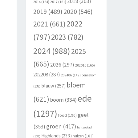
2018
(303)
2014
(164)
2017
(161)
2020
(546)
2019
(489)
2022
2021
(661)
(797)
2023
(782)
2024
(988)
2025
(665)
2026
(297)
202010
(165)
202208
(287)
202406
(142)
bennekom
bloem
blauw
(257)
(139)
ede
(621)
boom
(334)
(1297)
geel
food
(190)
groen
(417)
(353)
hanzestad
Highlands
(233)
huizen
(183)
(135)