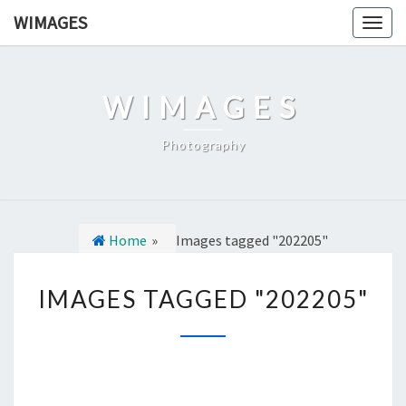
Ga
WIMAGES
Togg
naar
navig
de
content
WIMAGES
Photography
Home
»
Images tagged "202205"
I
IMAGES TAGGED "202205"
M
A
G
E
S