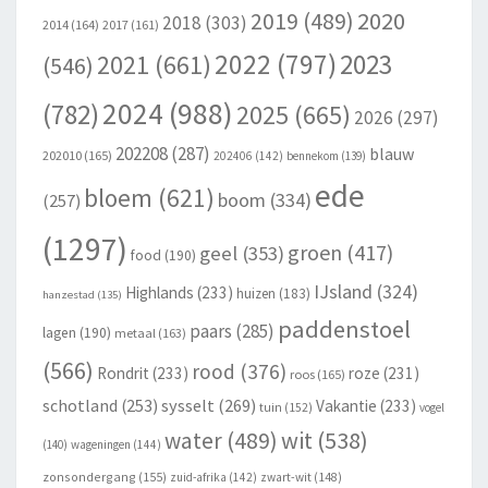
2020
2019
(489)
2018
(303)
2014
(164)
2017
(161)
2022
(797)
2023
2021
(661)
(546)
2024
(988)
(782)
2025
(665)
2026
(297)
202208
(287)
blauw
202010
(165)
202406
(142)
bennekom
(139)
ede
bloem
(621)
boom
(334)
(257)
(1297)
groen
(417)
geel
(353)
food
(190)
IJsland
(324)
Highlands
(233)
huizen
(183)
hanzestad
(135)
paddenstoel
paars
(285)
lagen
(190)
metaal
(163)
(566)
rood
(376)
Rondrit
(233)
roze
(231)
roos
(165)
schotland
(253)
sysselt
(269)
Vakantie
(233)
tuin
(152)
vogel
wit
(538)
water
(489)
(140)
wageningen
(144)
zonsondergang
(155)
zuid-afrika
(142)
zwart-wit
(148)