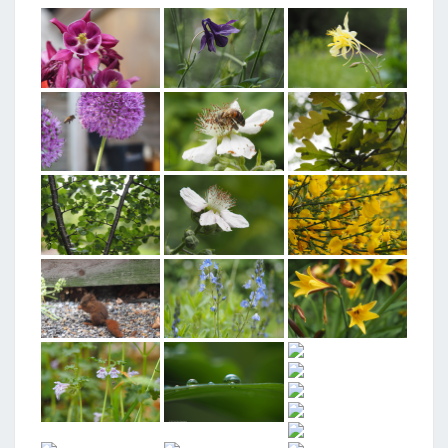
T
A
G
G
E
D
"
2
0
2
2
0
5
"