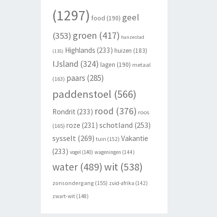
(1297)
geel
food
(190)
groen
(417)
(353)
hanzestad
Highlands
(233)
huizen
(183)
(135)
IJsland
(324)
lagen
(190)
metaal
paars
(285)
(163)
paddenstoel
(566)
rood
(376)
Rondrit
(233)
roos
schotland
(253)
roze
(231)
(165)
sysselt
(269)
Vakantie
tuin
(152)
(233)
vogel
(140)
wageningen
(144)
wit
(538)
water
(489)
zonsondergang
(155)
zuid-afrika
(142)
zwart-wit
(148)