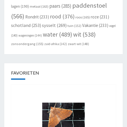
paddenstoel
paars
(285)
lagen
(190)
metaal
(163)
(566)
rood
(376)
Rondrit
(233)
roze
(231)
roos
(165)
schotland
(253)
sysselt
(269)
Vakantie
(233)
tuin
(152)
vogel
wit
(538)
water
(489)
(140)
wageningen
(144)
zonsondergang
(155)
zuid-afrika
(142)
zwart-wit
(148)
FAVORIETEN