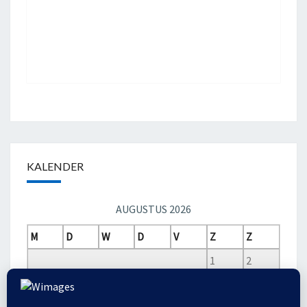
KALENDER
AUGUSTUS 2026
M
D
W
D
V
Z
Z
1
2
3
4
5
6
7
8
9