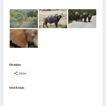
T
A
G
G
E
D
"
A
D
D
Dit delen:
O
Delen
E
L
E
Vind ik leuk:
P
H