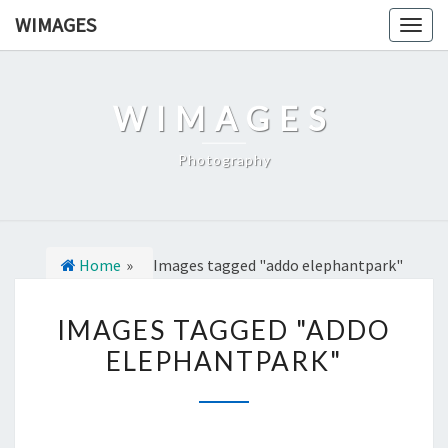
Ga
WIMAGES
Togg
naar
navig
de
content
WIMAGES
Photography
Home
»
Images tagged "addo elephantpark"
I
IMAGES TAGGED "ADDO
M
ELEPHANTPARK"
A
G
E
S