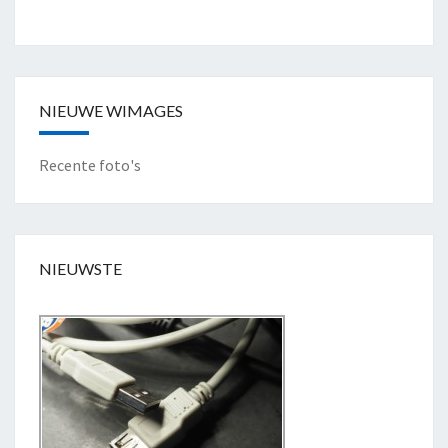
A
N
T
P
NIEUWE WIMAGES
A
R
Recente foto's
K
"
NIEUWSTE