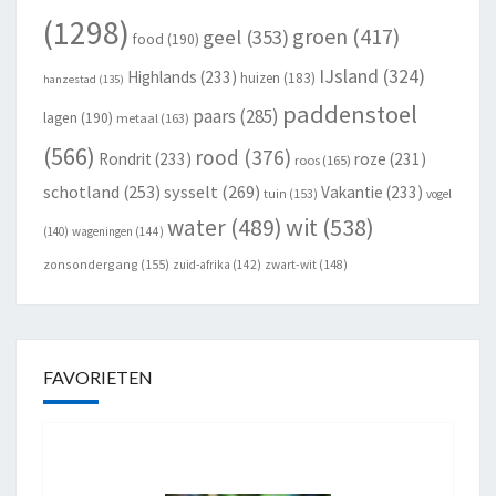
(1298)
groen
(417)
geel
(353)
food
(190)
IJsland
(324)
Highlands
(233)
huizen
(183)
hanzestad
(135)
paddenstoel
paars
(285)
lagen
(190)
metaal
(163)
(566)
rood
(376)
Rondrit
(233)
roze
(231)
roos
(165)
schotland
(253)
sysselt
(269)
Vakantie
(233)
tuin
(153)
vogel
wit
(538)
water
(489)
(140)
wageningen
(144)
zonsondergang
(155)
zuid-afrika
(142)
zwart-wit
(148)
FAVORIETEN