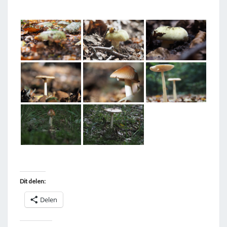
T
A
G
G
E
D
"
A
M
A
N
I
E
Dit delen:
T
Delen
"