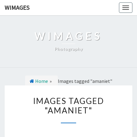
Ga
WIMAGES
Togg
naar
navig
de
content
WIMAGES
Photography
Home
»
Images tagged "amaniet"
I
IMAGES TAGGED
M
"AMANIET"
A
G
E
S