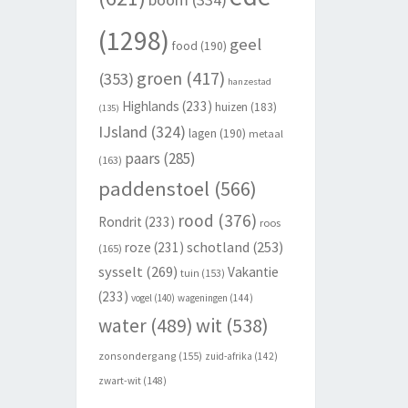
(1298)
geel
food
(190)
groen
(417)
(353)
hanzestad
Highlands
(233)
huizen
(183)
(135)
IJsland
(324)
lagen
(190)
metaal
paars
(285)
(163)
paddenstoel
(566)
rood
(376)
Rondrit
(233)
roos
schotland
(253)
roze
(231)
(165)
sysselt
(269)
Vakantie
tuin
(153)
(233)
vogel
(140)
wageningen
(144)
wit
(538)
water
(489)
zonsondergang
(155)
zuid-afrika
(142)
zwart-wit
(148)