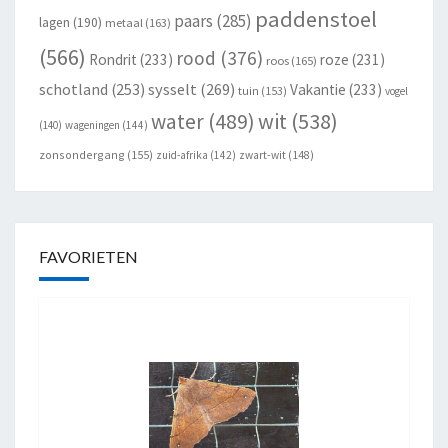
paddenstoel
paars
(285)
lagen
(190)
metaal
(163)
(566)
rood
(376)
Rondrit
(233)
roze
(231)
roos
(165)
schotland
(253)
sysselt
(269)
Vakantie
(233)
tuin
(153)
vogel
wit
(538)
water
(489)
(140)
wageningen
(144)
zonsondergang
(155)
zuid-afrika
(142)
zwart-wit
(148)
FAVORIETEN