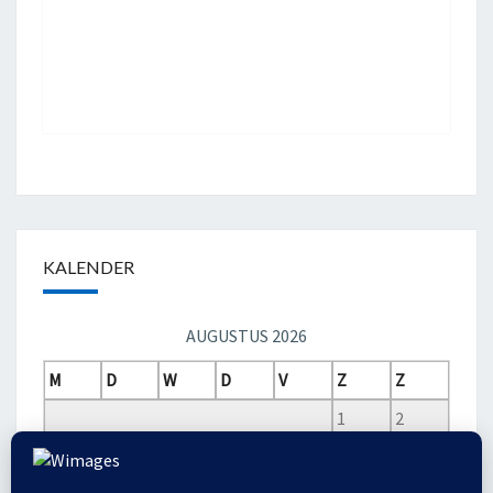
KALENDER
AUGUSTUS 2026
M
D
W
D
V
Z
Z
1
2
3
4
5
6
7
8
9