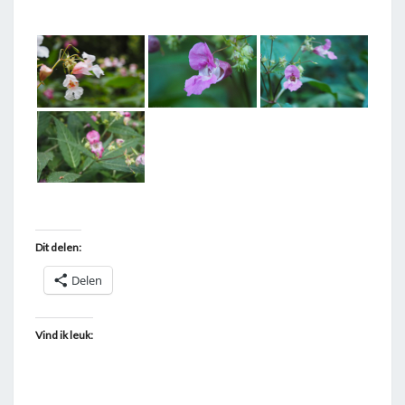
T
A
G
G
E
D
"
B
A
L
Dit delen:
S
Delen
E
M
I
Vind ik leuk:
E
N