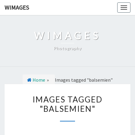
Ga
WIMAGES
Togg
naar
navig
de
content
WIMAGES
Photography
Home
»
Images tagged "balsemien"
I
IMAGES TAGGED
M
"BALSEMIEN"
A
G
E
S