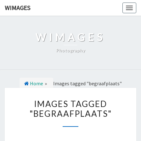
Ga
WIMAGES
Togg
naar
navig
de
content
WIMAGES
Photography
Home
»
Images tagged "begraafplaats"
I
IMAGES TAGGED
M
"BEGRAAFPLAATS"
A
G
E
S