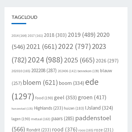
TAGCLOUD
2020
2019
(489)
2018
(303)
2014
(164)
2017
(161)
2022
(797)
2023
2021
(661)
(546)
2024
(988)
(782)
2025
(665)
2026
(297)
202208
(287)
blauw
202010
(165)
202406
(142)
bennekom
(139)
ede
bloem
(621)
boom
(334)
(257)
(1297)
groen
(417)
geel
(353)
food
(190)
IJsland
(324)
Highlands
(233)
huizen
(183)
hanzestad
(135)
paddenstoel
paars
(285)
lagen
(190)
metaal
(163)
(566)
rood
(376)
Rondrit
(233)
roze
(231)
roos
(165)