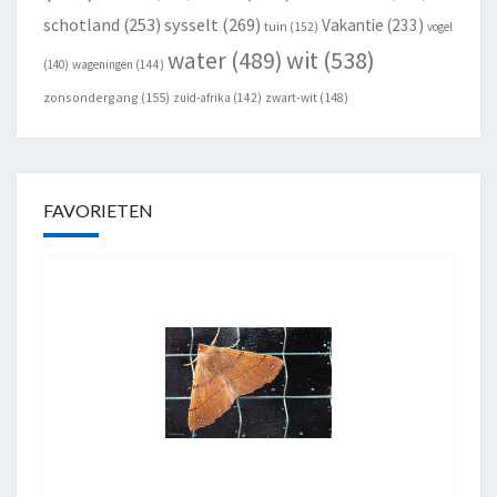
schotland
(253)
sysselt
(269)
Vakantie
(233)
tuin
(152)
vogel
wit
(538)
water
(489)
(140)
wageningen
(144)
zonsondergang
(155)
zuid-afrika
(142)
zwart-wit
(148)
FAVORIETEN