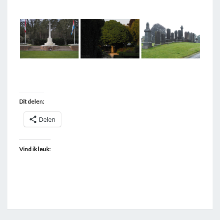
T
A
G
G
E
D
"
Dit delen:
B
E
Delen
G
R
Vind ik leuk:
A
A
F
P
L