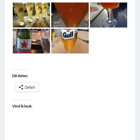
T
A
G
G
E
D
"
B
I
Dit delen:
E
Delen
R
"
Vind ik leuk: