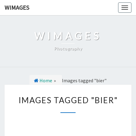
Ga
WIMAGES
Togg
naar
navig
de
content
WIMAGES
Photography
Home
»
Images tagged "bier"
I
IMAGES TAGGED "BIER"
M
A
G
E
S