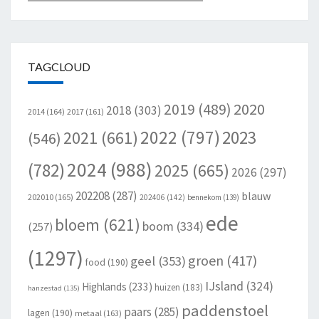
TAGCLOUD
2020
2019
(489)
2018
(303)
2014
(164)
2017
(161)
2022
(797)
2023
2021
(661)
(546)
2024
(988)
(782)
2025
(665)
2026
(297)
202208
(287)
blauw
202010
(165)
202406
(142)
bennekom
(139)
ede
bloem
(621)
boom
(334)
(257)
(1297)
groen
(417)
geel
(353)
food
(190)
IJsland
(324)
Highlands
(233)
huizen
(183)
hanzestad
(135)
paddenstoel
paars
(285)
lagen
(190)
metaal
(163)