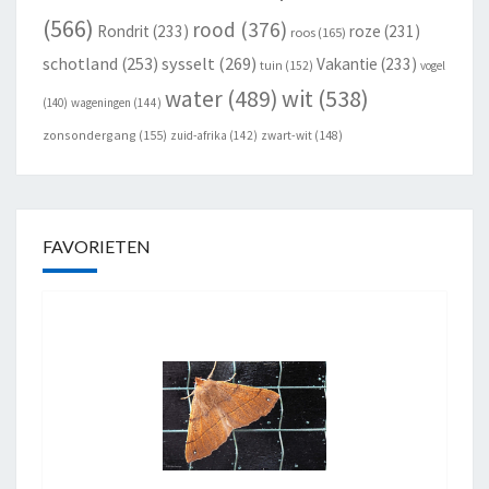
(566)
rood
(376)
Rondrit
(233)
roze
(231)
roos
(165)
schotland
(253)
sysselt
(269)
Vakantie
(233)
tuin
(152)
vogel
wit
(538)
water
(489)
(140)
wageningen
(144)
zonsondergang
(155)
zuid-afrika
(142)
zwart-wit
(148)
FAVORIETEN