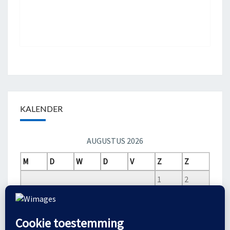
KALENDER
AUGUSTUS 2026
M
D
W
D
V
Z
Z
1
2
3
4
5
6
7
8
9
10
11
12
13
14
15
16