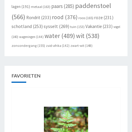
paddenstoel
paars
(285)
lagen
(191)
metaal
(163)
(566)
rood
(376)
Rondrit
(233)
roze
(231)
roos
(165)
schotland
(253)
sysselt
(269)
Vakantie
(233)
tuin
(153)
vogel
wit
(538)
water
(489)
(140)
wageningen
(144)
zonsondergang
(155)
zuid-afrika
(142)
zwart-wit
(148)
FAVORIETEN