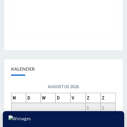
KALENDER
AUGUSTUS 2026
M
D
W
D
V
Z
Z
1
2
3
4
5
6
7
8
9