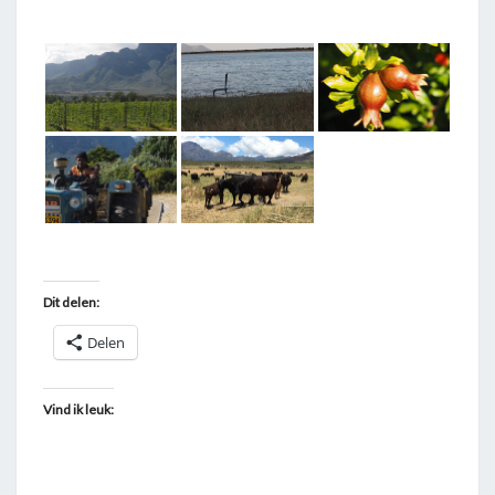
T
A
G
G
E
D
"
B
O
S
Dit delen:
C
Delen
H
E
N
Vind ik leuk:
D
A