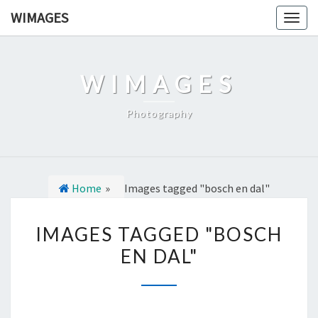
Ga
WIMAGES
Togg
naar
navig
de
content
WIMAGES
Photography
Home
»
Images tagged "bosch en dal"
I
IMAGES TAGGED "BOSCH
M
EN DAL"
A
G
E
S