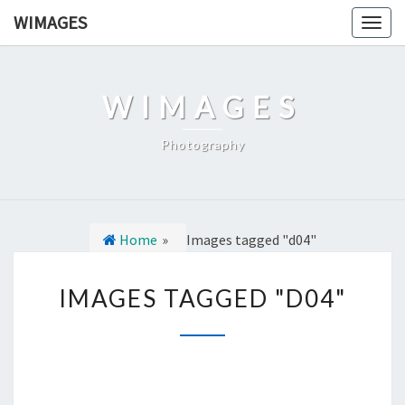
Ga
WIMAGES
Togg
naar
navig
de
content
WIMAGES
Photography
Home
»
Images tagged "d04"
I
IMAGES TAGGED "D04"
M
A
G
E
S