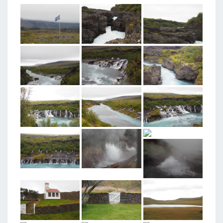
T
A
G
G
E
D
"
D
0
4
"