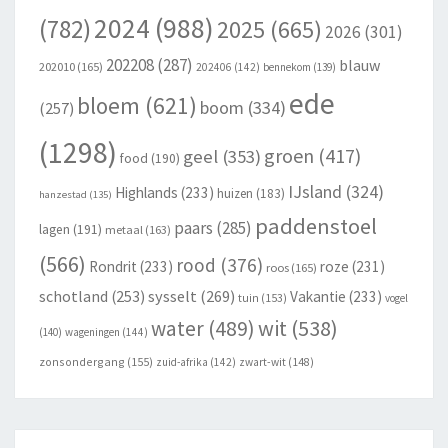
2024
(988)
(782)
2025
(665)
2026
(301)
202208
(287)
blauw
202010
(165)
202406
(142)
bennekom
(139)
ede
bloem
(621)
boom
(334)
(257)
(1298)
groen
(417)
geel
(353)
food
(190)
IJsland
(324)
Highlands
(233)
huizen
(183)
hanzestad
(135)
paddenstoel
paars
(285)
lagen
(191)
metaal
(163)
(566)
rood
(376)
Rondrit
(233)
roze
(231)
roos
(165)
schotland
(253)
sysselt
(269)
Vakantie
(233)
tuin
(153)
vogel
wit
(538)
water
(489)
(140)
wageningen
(144)
zonsondergang
(155)
zuid-afrika
(142)
zwart-wit
(148)