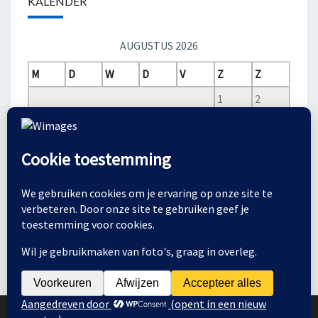
KALENDER
AUGUSTUS 2026
M
D
W
D
V
Z
Z
1
2
3
4
5
6
7
8
9
10
11
12
13
14
15
16
17
18
19
20
21
22
23
24
25
26
27
28
29
30
31
© 2026
|
Ondersteund door
WordPress
|
Thema:
Nisarg