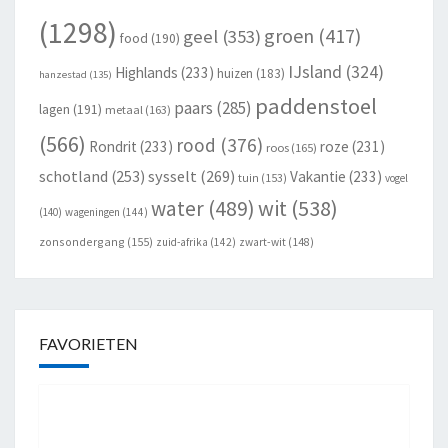
(1298)
groen
(417)
geel
(353)
food
(190)
IJsland
(324)
Highlands
(233)
huizen
(183)
hanzestad
(135)
paddenstoel
paars
(285)
lagen
(191)
metaal
(163)
(566)
rood
(376)
Rondrit
(233)
roze
(231)
roos
(165)
schotland
(253)
sysselt
(269)
Vakantie
(233)
tuin
(153)
vogel
wit
(538)
water
(489)
(140)
wageningen
(144)
zonsondergang
(155)
zuid-afrika
(142)
zwart-wit
(148)
FAVORIETEN