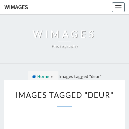
Ga
WIMAGES
Togg
naar
navig
de
content
WIMAGES
Photography
Home
»
Images tagged "deur"
I
IMAGES TAGGED "DEUR"
M
A
G
E
S