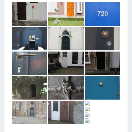
T
A
G
G
E
D
"
D
E
U
R
"