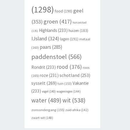
(1298)
geel
food
(190)
groen
(417)
(353)
hanzestad
Highlands
(233)
huizen
(183)
(135)
IJsland
(324)
lagen
(191)
metaal
paars
(285)
(163)
paddenstoel
(566)
rood
(376)
Rondrit
(233)
roos
schotland
(253)
roze
(231)
(165)
sysselt
(269)
Vakantie
tuin
(153)
(233)
vogel
(140)
wageningen
(144)
wit
(538)
water
(489)
zonsondergang
(155)
zuid-afrika
(142)
zwart-wit
(148)