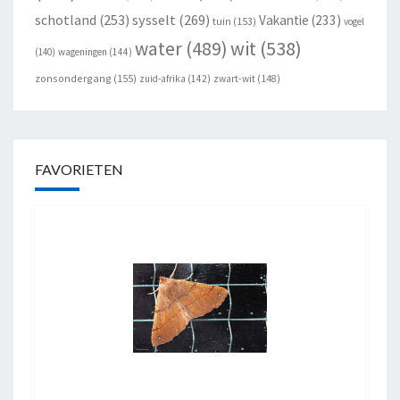
schotland
(253)
sysselt
(269)
Vakantie
(233)
tuin
(153)
vogel
wit
(538)
water
(489)
(140)
wageningen
(144)
zonsondergang
(155)
zuid-afrika
(142)
zwart-wit
(148)
FAVORIETEN