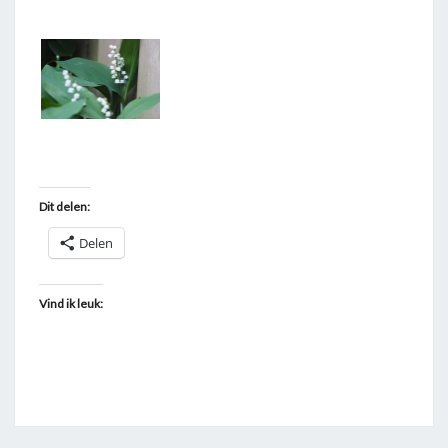
T
A
G
G
E
D
"
Dit delen:
I
P
Delen
H
O
Vind ik leuk:
N
E
"