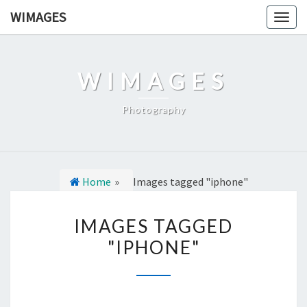
Ga
WIMAGES
Togg
naar
navig
de
content
WIMAGES
Photography
Home
»
Images tagged "iphone"
I
IMAGES TAGGED
M
"IPHONE"
A
G
E
S