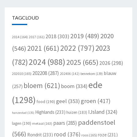
TAGCLOUD
2020
2019
(489)
2018
(303)
2014
(164)
2017
(161)
2022
(797)
2023
2021
(661)
(546)
2024
(988)
(782)
2025
(665)
2026
(298)
202208
(287)
blauw
202010
(165)
202406
(142)
bennekom
(139)
ede
bloem
(621)
boom
(334)
(257)
(1298)
groen
(417)
geel
(353)
food
(190)
IJsland
(324)
Highlands
(233)
huizen
(183)
hanzestad
(135)
paddenstoel
paars
(285)
lagen
(190)
metaal
(163)
(566)
rood
(376)
Rondrit
(233)
roze
(231)
roos
(165)