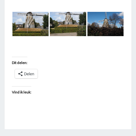
T
A
G
G
E
D
"
Dit delen:
K
E
Delen
E
T
Vind ik leuk:
M
O
L
E
N