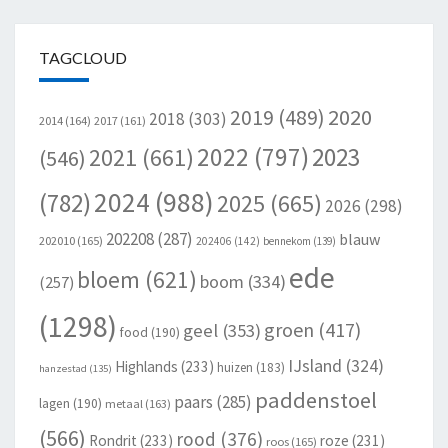
TAGCLOUD
2020
2019
(489)
2018
(303)
2014
(164)
2017
(161)
2022
(797)
2023
2021
(661)
(546)
2024
(988)
(782)
2025
(665)
2026
(298)
202208
(287)
blauw
202010
(165)
202406
(142)
bennekom
(139)
ede
bloem
(621)
boom
(334)
(257)
(1298)
groen
(417)
geel
(353)
food
(190)
IJsland
(324)
Highlands
(233)
huizen
(183)
hanzestad
(135)
paddenstoel
paars
(285)
lagen
(190)
metaal
(163)
(566)
rood
(376)
Rondrit
(233)
roze
(231)
roos
(165)