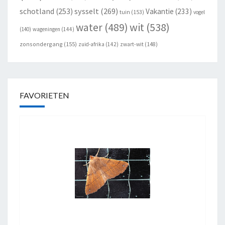
schotland
(253)
sysselt
(269)
Vakantie
(233)
tuin
(153)
vogel
wit
(538)
water
(489)
(140)
wageningen
(144)
zonsondergang
(155)
zuid-afrika
(142)
zwart-wit
(148)
FAVORIETEN