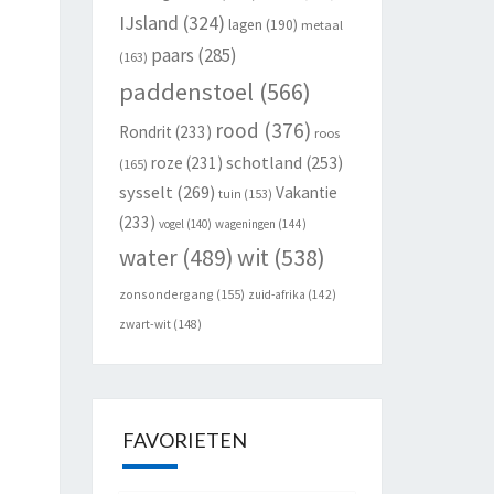
IJsland
(324)
lagen
(190)
metaal
paars
(285)
(163)
paddenstoel
(566)
rood
(376)
Rondrit
(233)
roos
schotland
(253)
roze
(231)
(165)
sysselt
(269)
Vakantie
tuin
(153)
(233)
vogel
(140)
wageningen
(144)
wit
(538)
water
(489)
zonsondergang
(155)
zuid-afrika
(142)
zwart-wit
(148)
FAVORIETEN