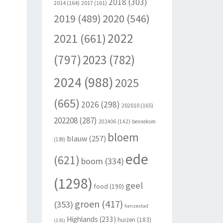
2018
(303)
2014
(164)
2017
(161)
2020
(546)
2019
(489)
2022
2021
(661)
(797)
2023
(782)
2024
(988)
2025
(665)
2026
(298)
202010
(165)
202208
(287)
202406
(142)
bennekom
bloem
blauw
(257)
(139)
ede
(621)
boom
(334)
(1298)
geel
food
(190)
groen
(417)
(353)
hanzestad
Highlands
(233)
huizen
(183)
(135)