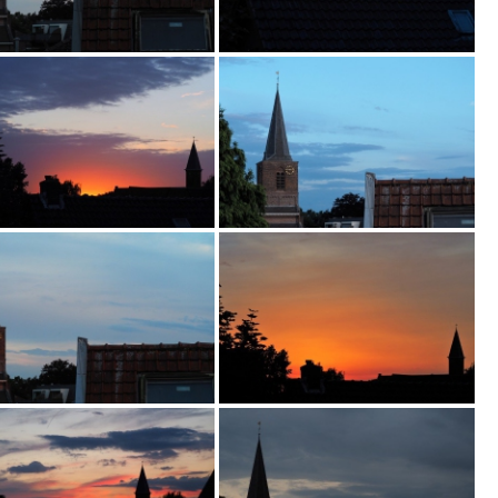
E
R
K
E
N
"