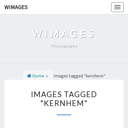
Ga
WIMAGES
Togg
naar
navig
de
content
WIMAGES
Photography
Home
»
Images tagged "kernhem"
I
IMAGES TAGGED
M
"KERNHEM"
A
G
E
S