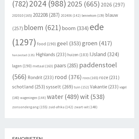
2024
(988)
(782)
2025
(665)
2026
(297)
202208
(287)
blauw
202010
(165)
202406
(142)
bennekom
(139)
ede
bloem
(621)
boom
(334)
(257)
(1297)
groen
(417)
geel
(353)
food
(190)
IJsland
(324)
Highlands
(233)
huizen
(183)
hanzestad
(135)
paddenstoel
paars
(285)
lagen
(190)
metaal
(163)
(566)
rood
(376)
Rondrit
(233)
roze
(231)
roos
(165)
schotland
(253)
sysselt
(269)
Vakantie
(233)
tuin
(152)
vogel
wit
(538)
water
(489)
(140)
wageningen
(144)
zonsondergang
(155)
zuid-afrika
(142)
zwart-wit
(148)
FAVORIETEN