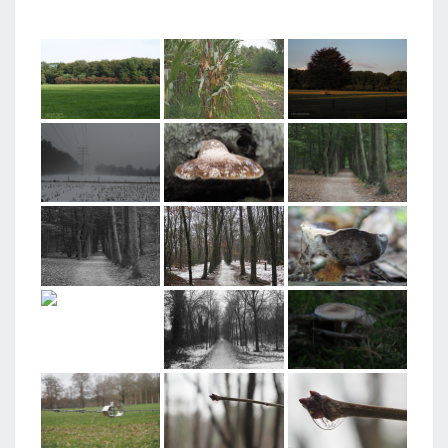
T
A
G
G
E
D
"
K
E
R
N
H
E
M
"