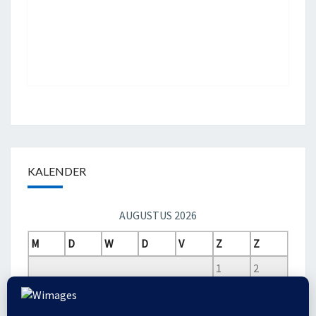
KALENDER
AUGUSTUS 2026
M
D
W
D
V
Z
Z
1
2
3
4
5
6
7
8
9