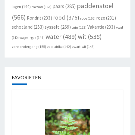
paddenstoel
paars
(285)
lagen
(190)
metaal
(163)
(566)
rood
(376)
Rondrit
(233)
roze
(231)
roos
(165)
schotland
(253)
sysselt
(269)
Vakantie
(233)
tuin
(152)
vogel
wit
(538)
water
(489)
(140)
wageningen
(144)
zonsondergang
(155)
zuid-afrika
(142)
zwart-wit
(148)
FAVORIETEN