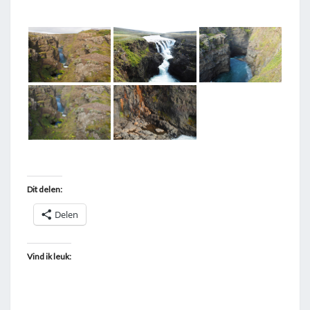
T
A
G
G
E
D
"
K
O
L
Dit delen:
O
Delen
G
L
J
Vind ik leuk:
U
F