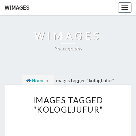
Ga
WIMAGES
Togg
naar
navig
de
content
WIMAGES
Photography
Home
»
Images tagged "kologljufur"
I
IMAGES TAGGED
M
"KOLOGLJUFUR"
A
G
E
S