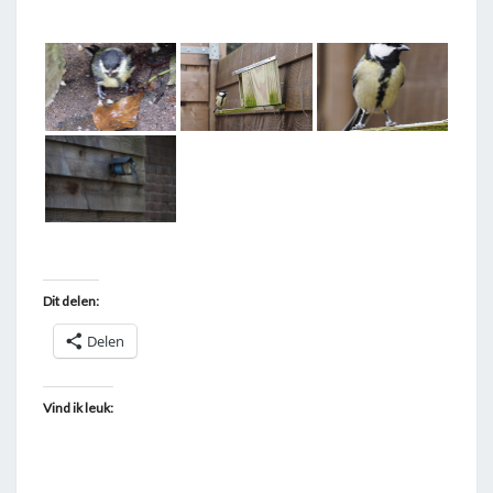
T
A
G
G
E
D
"
K
O
O
Dit delen:
L
Delen
M
E
E
Vind ik leuk:
S
"