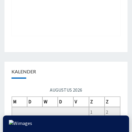
KALENDER
AUGUSTUS 2026
M
D
W
D
V
Z
Z
1
2
3
4
5
6
7
8
9