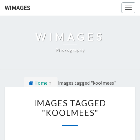
Ga
WIMAGES
Togg
naar
navig
de
content
WIMAGES
Photography
Home
»
Images tagged "koolmees"
I
IMAGES TAGGED
M
"KOOLMEES"
A
G
E
S