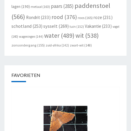
paddenstoel
paars
(285)
lagen
(190)
metaal
(163)
(566)
rood
(376)
Rondrit
(233)
roze
(231)
roos
(165)
schotland
(253)
sysselt
(269)
Vakantie
(233)
tuin
(152)
vogel
wit
(538)
water
(489)
(140)
wageningen
(144)
zonsondergang
(155)
zuid-afrika
(142)
zwart-wit
(148)
FAVORIETEN