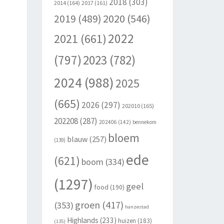
2018
(303)
2014
(164)
2017
(161)
2020
(546)
2019
(489)
2022
2021
(661)
(797)
2023
(782)
2024
(988)
2025
(665)
2026
(297)
202010
(165)
202208
(287)
202406
(142)
bennekom
bloem
blauw
(257)
(139)
ede
(621)
boom
(334)
(1297)
geel
food
(190)
groen
(417)
(353)
hanzestad
Highlands
(233)
huizen
(183)
(135)