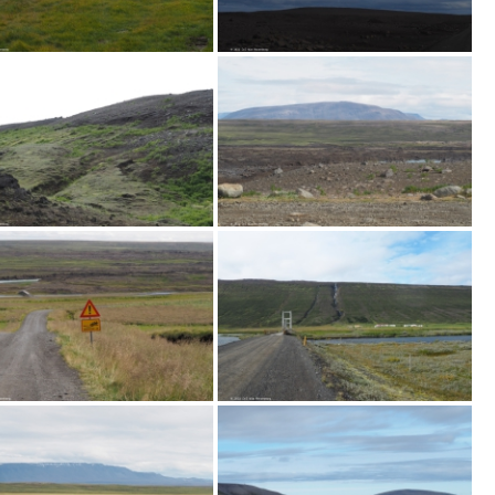
A
N
D
S
C
H
A
P
"