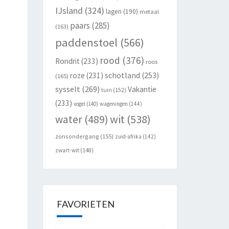
IJsland
(324)
lagen
(190)
metaal
paars
(285)
(163)
paddenstoel
(566)
rood
(376)
Rondrit
(233)
roos
schotland
(253)
roze
(231)
(165)
sysselt
(269)
Vakantie
tuin
(152)
(233)
vogel
(140)
wageningen
(144)
wit
(538)
water
(489)
zonsondergang
(155)
zuid-afrika
(142)
zwart-wit
(148)
FAVORIETEN