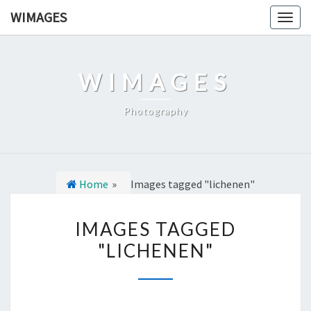
Ga
WIMAGES
Togg
naar
navig
de
content
WIMAGES
Photography
Home
»
Images tagged "lichenen"
I
IMAGES TAGGED
M
"LICHENEN"
A
G
E
S