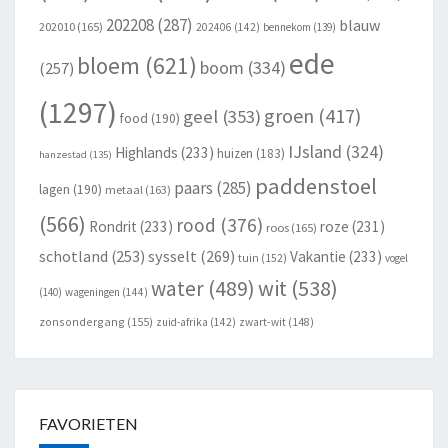
202208
(287)
blauw
202010
(165)
202406
(142)
bennekom
(139)
ede
bloem
(621)
boom
(334)
(257)
(1297)
groen
(417)
geel
(353)
food
(190)
IJsland
(324)
Highlands
(233)
huizen
(183)
hanzestad
(135)
paddenstoel
paars
(285)
lagen
(190)
metaal
(163)
(566)
rood
(376)
Rondrit
(233)
roze
(231)
roos
(165)
schotland
(253)
sysselt
(269)
Vakantie
(233)
tuin
(152)
vogel
wit
(538)
water
(489)
(140)
wageningen
(144)
zonsondergang
(155)
zuid-afrika
(142)
zwart-wit
(148)
FAVORIETEN