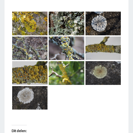
T
A
G
G
E
D
"
L
I
C
H
E
N
E
N
"
Dit delen: