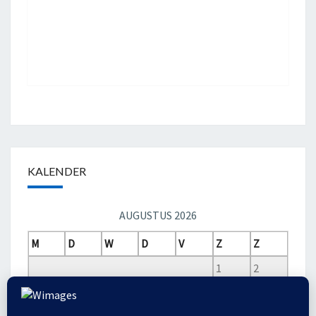
KALENDER
AUGUSTUS 2026
M
D
W
D
V
Z
Z
1
2
3
4
5
6
7
8
9