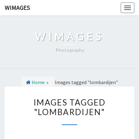
Ga
WIMAGES
Togg
naar
navig
de
content
WIMAGES
Photography
Home
»
Images tagged "lombardijen"
I
IMAGES TAGGED
M
"LOMBARDIJEN"
A
G
E
S