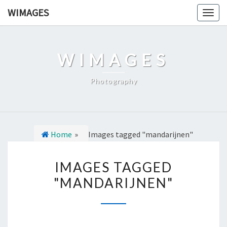
Ga
WIMAGES
Togg
naar
navig
de
content
WIMAGES
Photography
Home
»
Images tagged "mandarijnen"
I
IMAGES TAGGED
M
"MANDARIJNEN"
A
G
E
S