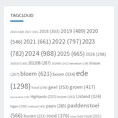
TAGCLOUD
2020
2019
(489)
2018
(303)
2014
(164)
2017
(161)
2022
(797)
2023
2021
(661)
(546)
2024
(988)
(782)
2025
(665)
2026
(298)
202208
(287)
blauw
202010
(165)
202406
(142)
bennekom
(139)
ede
bloem
(621)
boom
(334)
(257)
(1298)
groen
(417)
geel
(353)
food
(190)
IJsland
(324)
Highlands
(233)
huizen
(183)
hanzestad
(135)
paddenstoel
paars
(285)
lagen
(190)
metaal
(163)
(566)
rood
(376)
Rondrit
(233)
roze
(231)
roos
(165)