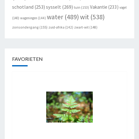
schotland
(253)
sysselt
(269)
Vakantie
(233)
tuin
(153)
vogel
wit
(538)
water
(489)
(140)
wageningen
(144)
zonsondergang
(155)
zuid-afrika
(142)
zwart-wit
(148)
FAVORIETEN