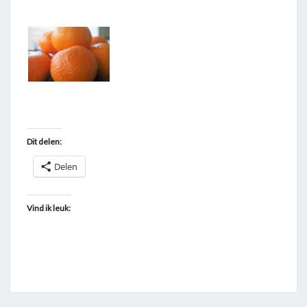
T
A
G
G
E
D
"
Dit delen:
M
A
Delen
N
D
Vind ik leuk:
A
R
I
J
N