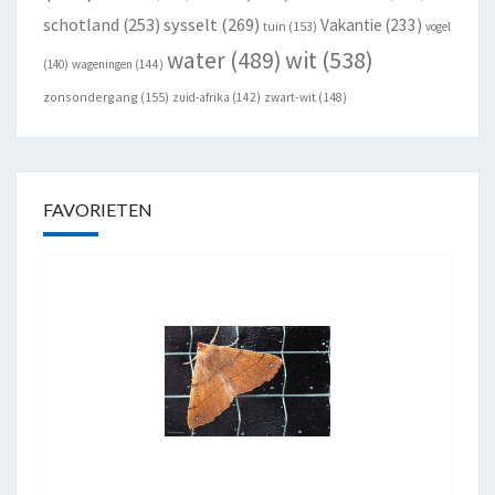
schotland
(253)
sysselt
(269)
Vakantie
(233)
tuin
(153)
vogel
wit
(538)
water
(489)
(140)
wageningen
(144)
zonsondergang
(155)
zuid-afrika
(142)
zwart-wit
(148)
FAVORIETEN