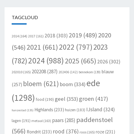
TAGCLOUD
2020
2019
(489)
2018
(303)
2014
(164)
2017
(161)
2022
(797)
2023
2021
(661)
(546)
2024
(988)
(782)
2025
(665)
2026
(302)
202208
(287)
blauw
202010
(165)
202406
(142)
bennekom
(139)
ede
bloem
(621)
boom
(334)
(257)
(1298)
groen
(417)
geel
(353)
food
(190)
IJsland
(324)
Highlands
(233)
huizen
(183)
hanzestad
(135)
paddenstoel
paars
(285)
lagen
(191)
metaal
(163)
(566)
rood
(376)
Rondrit
(233)
roze
(231)
roos
(165)