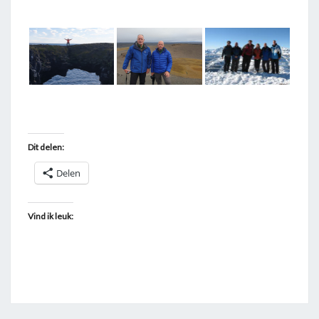
T
A
G
G
E
D
"
Dit delen:
M
A
Delen
R
C
Vind ik leuk:
E
L
"