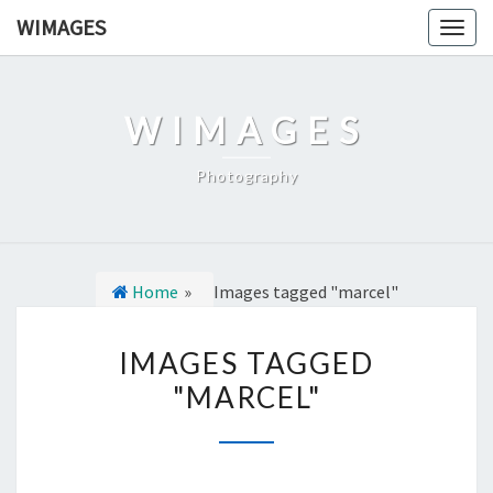
Ga
WIMAGES
Togg
naar
navig
de
content
WIMAGES
Photography
Home
»
Images tagged "marcel"
I
IMAGES TAGGED
M
"MARCEL"
A
G
E
S