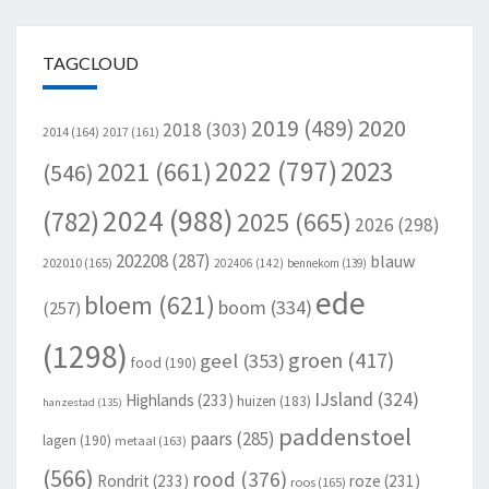
TAGCLOUD
2020
2019
(489)
2018
(303)
2014
(164)
2017
(161)
2022
(797)
2023
2021
(661)
(546)
2024
(988)
(782)
2025
(665)
2026
(298)
202208
(287)
blauw
202010
(165)
202406
(142)
bennekom
(139)
ede
bloem
(621)
boom
(334)
(257)
(1298)
groen
(417)
geel
(353)
food
(190)
IJsland
(324)
Highlands
(233)
huizen
(183)
hanzestad
(135)
paddenstoel
paars
(285)
lagen
(190)
metaal
(163)
(566)
rood
(376)
Rondrit
(233)
roze
(231)
roos
(165)