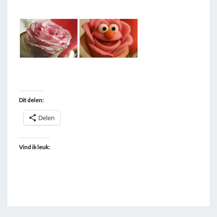
T
A
G
G
E
D
"
Dit delen:
M
U
Delen
P
P
Vind ik leuk:
E
T
"