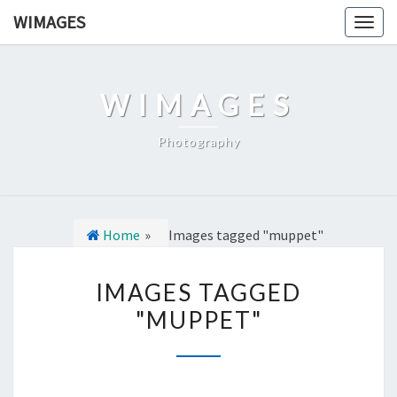
Ga
WIMAGES
Togg
naar
navig
de
content
WIMAGES
Photography
Home
»
Images tagged "muppet"
I
IMAGES TAGGED
M
"MUPPET"
A
G
E
S