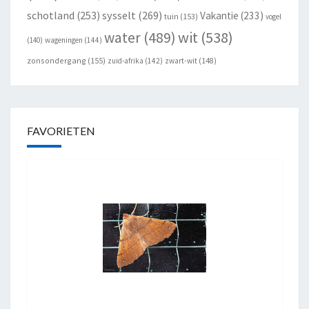
schotland
(253)
sysselt
(269)
Vakantie
(233)
tuin
(153)
vogel
wit
(538)
water
(489)
(140)
wageningen
(144)
zonsondergang
(155)
zuid-afrika
(142)
zwart-wit
(148)
FAVORIETEN