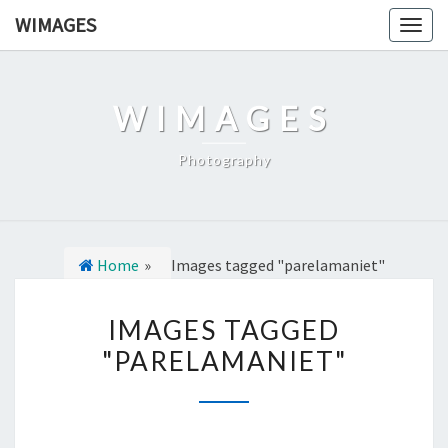
Ga
WIMAGES
Togg
naar
navig
de
content
WIMAGES
Photography
Home
»
Images tagged "parelamaniet"
I
IMAGES TAGGED
M
"PARELAMANIET"
A
G
E
S