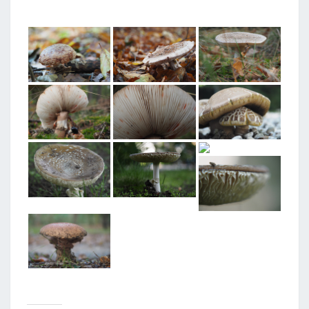
T
A
G
G
E
D
"
P
A
R
E
L
A
M
A
N