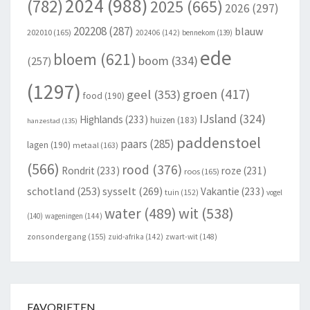
2024
(988)
(782)
2025
(665)
2026
(297)
202208
(287)
blauw
202010
(165)
202406
(142)
bennekom
(139)
ede
bloem
(621)
boom
(334)
(257)
(1297)
groen
(417)
geel
(353)
food
(190)
IJsland
(324)
Highlands
(233)
huizen
(183)
hanzestad
(135)
paddenstoel
paars
(285)
lagen
(190)
metaal
(163)
(566)
rood
(376)
Rondrit
(233)
roze
(231)
roos
(165)
schotland
(253)
sysselt
(269)
Vakantie
(233)
tuin
(152)
vogel
wit
(538)
water
(489)
(140)
wageningen
(144)
zonsondergang
(155)
zuid-afrika
(142)
zwart-wit
(148)
FAVORIETEN