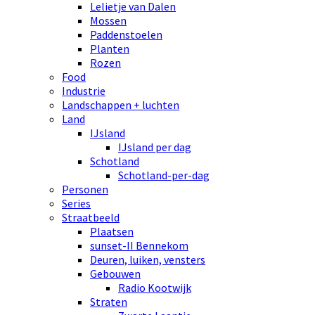
Lelietje van Dalen
Mossen
Paddenstoelen
Planten
Rozen
Food
Industrie
Landschappen + luchten
Land
IJsland
IJsland per dag
Schotland
Schotland-per-dag
Personen
Series
Straatbeeld
Plaatsen
sunset-II Bennekom
Deuren, luiken, vensters
Gebouwen
Radio Kootwijk
Straten