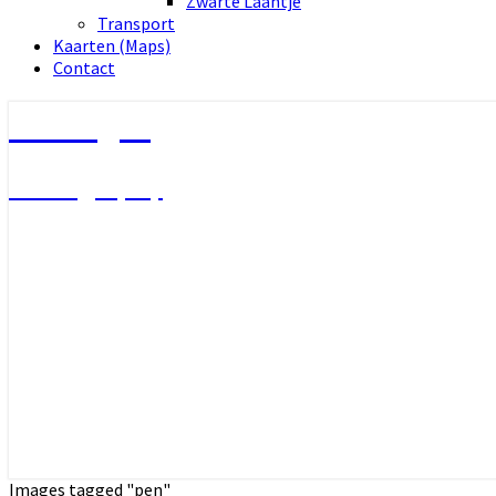
Zwarte Laantje
Transport
Kaarten (Maps)
Contact
Wimages
Photography
Images tagged "pen"