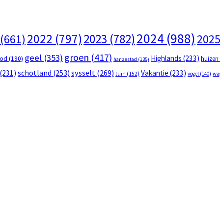
2024
(988)
2022
(797)
2023
(782)
(661)
202
groen
(417)
geel
(353)
Highlands
(233)
ood
(190)
huizen
hanzestad
(135)
schotland
(253)
sysselt
(269)
(231)
Vakantie
(233)
tuin
(152)
vogel
(140)
wa