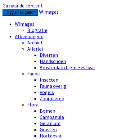
Ga naar de content
Wimages
Toggle navigation
Wimages
Biografie
Afbeeldingen
Archief
Allerlei
Diversen
Handschoen
Amsterdam Light Festival
Fauna
Insecten
Fauna overig
Vogels
Zoogdieren
Flora
Bomen
Campanula
Geranium
Grassen
Hortensia