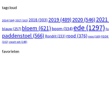
tagcloud
2021
2020
(546)
2019
(489)
2018
(303)
2014
(164)
2017
(161)
ede
(1297)
bloem
(621)
boom
(334)
blauw
(257)
f
paddenstoel
(566)
rood
(376)
Rondrit
(233)
roze
roos
(165)
(142)
zwart-wit
(148)
favorieten