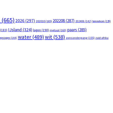
5
(665)
2026
(297)
202208
(287)
202010
(165)
202406
(142)
bennekom
(139)
IJsland
(324)
paars
(285)
(183)
lagen
(190)
metaal
(163)
wit
(538)
water
(489)
zonsondergang
(155)
geningen
(144)
zuid-afrika