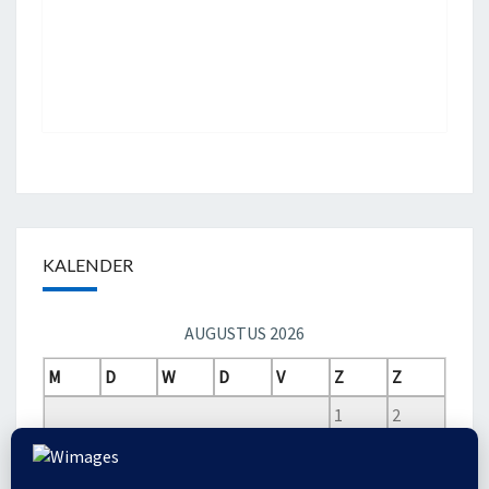
KALENDER
AUGUSTUS 2026
M
D
W
D
V
Z
Z
1
2
3
4
5
6
7
8
9