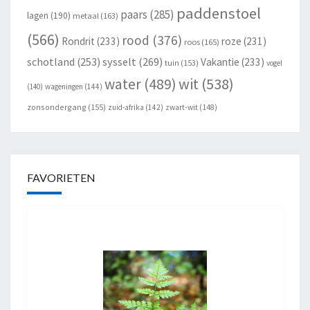
paddenstoel
paars
(285)
lagen
(190)
metaal
(163)
(566)
rood
(376)
Rondrit
(233)
roze
(231)
roos
(165)
schotland
(253)
sysselt
(269)
Vakantie
(233)
tuin
(153)
vogel
wit
(538)
water
(489)
(140)
wageningen
(144)
zonsondergang
(155)
zuid-afrika
(142)
zwart-wit
(148)
FAVORIETEN