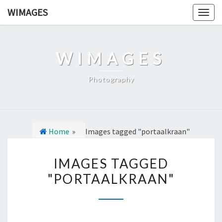
Ga
WIMAGES
Togg
naar
navig
de
content
WIMAGES
Photography
Home
»
Images tagged "portaalkraan"
I
IMAGES TAGGED
M
"PORTAALKRAAN"
A
G
E
S