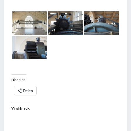
T
A
G
G
E
D
"
P
O
R
Dit delen:
T
Delen
A
A
L
Vind ik leuk:
K
R