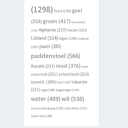
(1298)
geel
food
(190)
groen
(417)
(353)
hanzestad
Highlands
(233)
huizen
(183)
(135)
IJsland
(324)
lagen
(190)
metaal
paars
(285)
(163)
paddenstoel
(566)
rood
(376)
Rondrit
(233)
roos
schotland
(253)
roze
(231)
(165)
sysselt
(269)
Vakantie
tuin
(153)
(233)
vogel
(140)
wageningen
(144)
wit
(538)
water
(489)
zonsondergang
(155)
zuid-afrika
(142)
zwart-wit
(148)