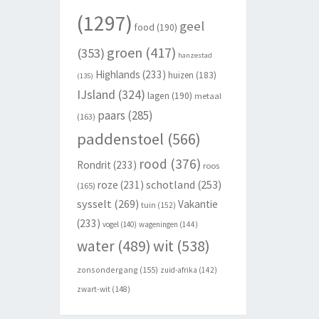
(1297)
geel
food
(190)
groen
(417)
(353)
hanzestad
Highlands
(233)
huizen
(183)
(135)
IJsland
(324)
lagen
(190)
metaal
paars
(285)
(163)
paddenstoel
(566)
rood
(376)
Rondrit
(233)
roos
schotland
(253)
roze
(231)
(165)
sysselt
(269)
Vakantie
tuin
(152)
(233)
vogel
(140)
wageningen
(144)
wit
(538)
water
(489)
zonsondergang
(155)
zuid-afrika
(142)
zwart-wit
(148)