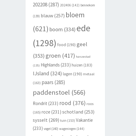
202208
(287)
202406
(142)
bennekom
bloem
blauw
(257)
(139)
ede
(621)
boom
(334)
(1298)
geel
food
(190)
groen
(417)
(353)
hanzestad
Highlands
(233)
huizen
(183)
(135)
IJsland
(324)
lagen
(190)
metaal
paars
(285)
(163)
paddenstoel
(566)
rood
(376)
Rondrit
(233)
roos
schotland
(253)
roze
(231)
(165)
sysselt
(269)
Vakantie
tuin
(153)
(233)
vogel
(140)
wageningen
(144)