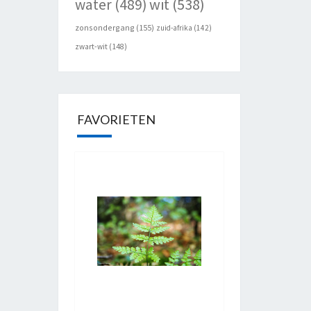
wit
(538)
water
(489)
zonsondergang
(155)
zuid-afrika
(142)
zwart-wit
(148)
FAVORIETEN