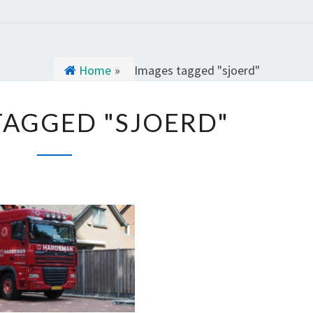
Home
»
Images tagged "sjoerd"
I
TAGGED "SJOERD"
M
A
G
E
S
T
A
G
G