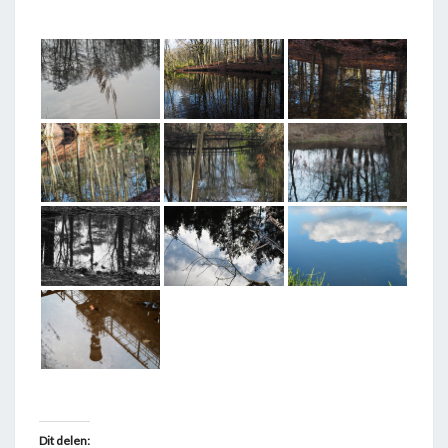
T
A
G
G
E
D
"
S
P
I
E
G
E
L
I
N
Dit delen: