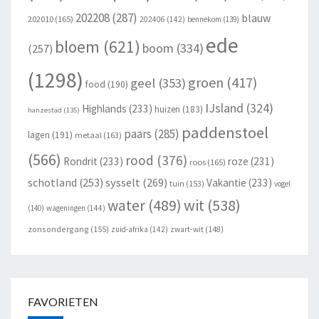
202208
(287)
blauw
202010
(165)
202406
(142)
bennekom
(139)
ede
bloem
(621)
boom
(334)
(257)
(1298)
groen
(417)
geel
(353)
food
(190)
IJsland
(324)
Highlands
(233)
huizen
(183)
hanzestad
(135)
paddenstoel
paars
(285)
lagen
(191)
metaal
(163)
(566)
rood
(376)
Rondrit
(233)
roze
(231)
roos
(165)
schotland
(253)
sysselt
(269)
Vakantie
(233)
tuin
(153)
vogel
wit
(538)
water
(489)
(140)
wageningen
(144)
zonsondergang
(155)
zuid-afrika
(142)
zwart-wit
(148)
FAVORIETEN