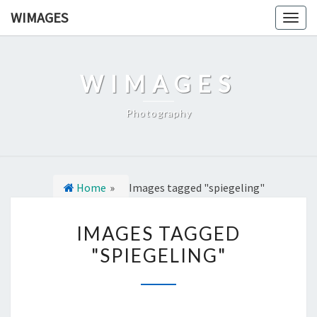
Ga
WIMAGES
Togg
naar
navig
de
content
WIMAGES
Photography
Home
»
Images tagged "spiegeling"
I
IMAGES TAGGED
M
"SPIEGELING"
A
G
E
S