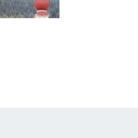
U
D
T
I
R
O
L
"