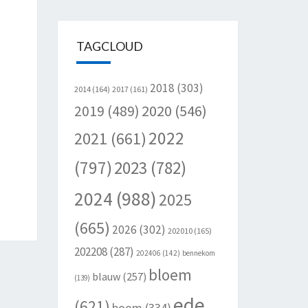
TAGCLOUD
2018
(303)
2014
(164)
2017
(161)
2020
(546)
2019
(489)
2022
2021
(661)
(797)
2023
(782)
2024
(988)
2025
(665)
2026
(302)
202010
(165)
202208
(287)
202406
(142)
bennekom
bloem
blauw
(257)
(139)
ede
(621)
boom
(334)