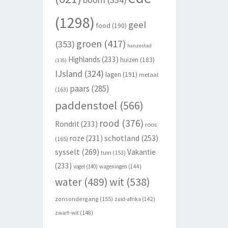
(1298)
geel
food
(190)
groen
(417)
(353)
hanzestad
Highlands
(233)
huizen
(183)
(135)
IJsland
(324)
lagen
(191)
metaal
paars
(285)
(163)
paddenstoel
(566)
rood
(376)
Rondrit
(233)
roos
schotland
(253)
roze
(231)
(165)
sysselt
(269)
Vakantie
tuin
(153)
(233)
vogel
(140)
wageningen
(144)
wit
(538)
water
(489)
zonsondergang
(155)
zuid-afrika
(142)
zwart-wit
(148)