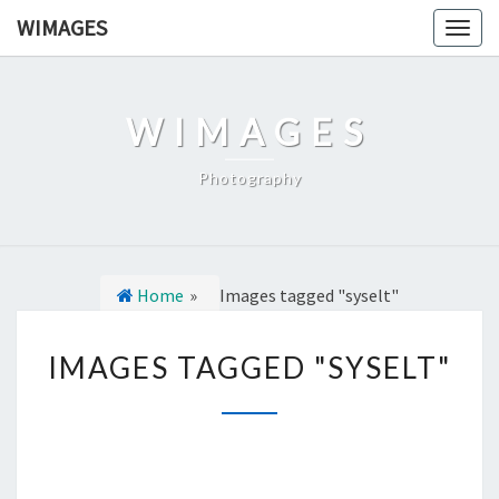
Ga
WIMAGES
Togg
naar
navig
de
content
WIMAGES
Photography
Home
»
Images tagged "syselt"
I
IMAGES TAGGED "SYSELT"
M
A
G
E
S