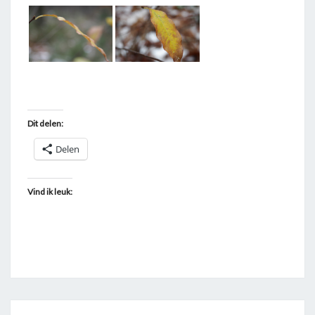
T
A
G
G
E
D
Dit delen:
"
S
Delen
Y
S
Vind ik leuk:
E
L
T
"