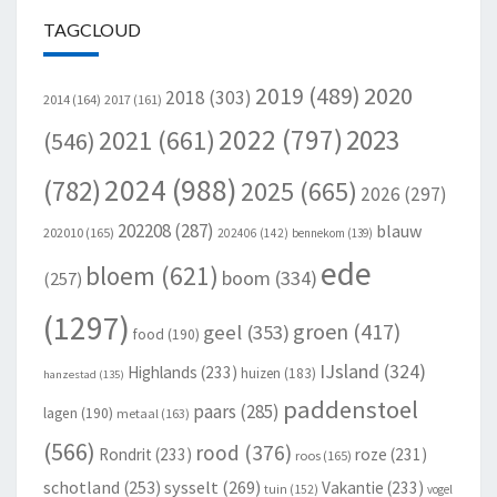
TAGCLOUD
2020
2019
(489)
2018
(303)
2014
(164)
2017
(161)
2022
(797)
2023
2021
(661)
(546)
2024
(988)
(782)
2025
(665)
2026
(297)
202208
(287)
blauw
202010
(165)
202406
(142)
bennekom
(139)
ede
bloem
(621)
boom
(334)
(257)
(1297)
groen
(417)
geel
(353)
food
(190)
IJsland
(324)
Highlands
(233)
huizen
(183)
hanzestad
(135)
paddenstoel
paars
(285)
lagen
(190)
metaal
(163)
(566)
rood
(376)
Rondrit
(233)
roze
(231)
roos
(165)
schotland
(253)
sysselt
(269)
Vakantie
(233)
tuin
(152)
vogel