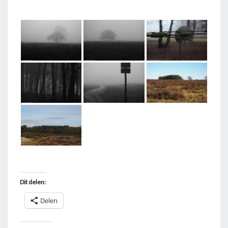
T
A
G
G
E
D
"
T
A
F
E
L
B
Dit delen:
E
Delen
R
G