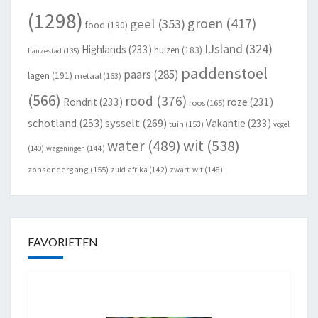
(1298)
groen
(417)
geel
(353)
food
(190)
IJsland
(324)
Highlands
(233)
huizen
(183)
hanzestad
(135)
paddenstoel
paars
(285)
lagen
(191)
metaal
(163)
(566)
rood
(376)
Rondrit
(233)
roze
(231)
roos
(165)
schotland
(253)
sysselt
(269)
Vakantie
(233)
tuin
(153)
vogel
wit
(538)
water
(489)
(140)
wageningen
(144)
zonsondergang
(155)
zuid-afrika
(142)
zwart-wit
(148)
FAVORIETEN