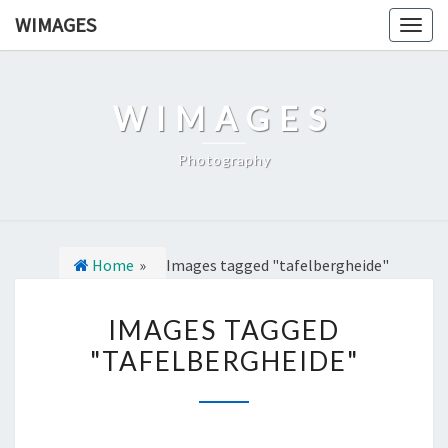
Ga
WIMAGES
Togg
naar
navig
de
content
WIMAGES
Photography
Home
»
Images tagged "tafelbergheide"
I
IMAGES TAGGED
M
"TAFELBERGHEIDE"
A
G
E
S