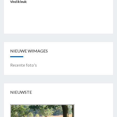
H
Vind ik leuk:
E
I
D
E
"
NIEUWE WIMAGES
Recente foto's
NIEUWSTE