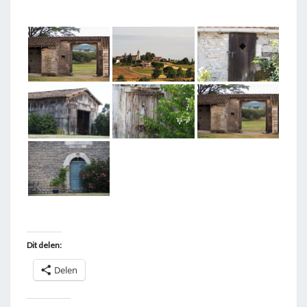
T
A
G
G
E
D
"
T
H
É
Z
A
C
Dit delen:
"
Delen