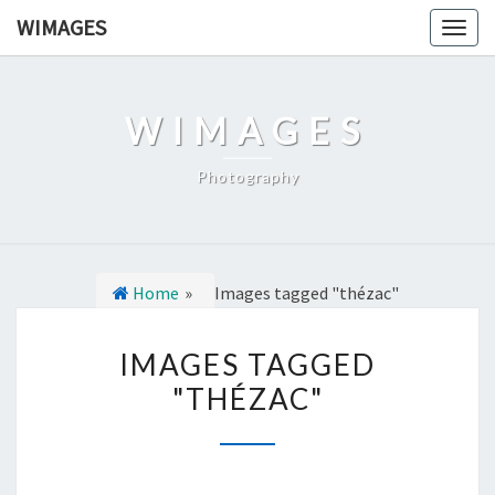
Ga
WIMAGES
Togg
naar
navig
de
content
WIMAGES
Photography
Home
»
Images tagged "thézac"
I
IMAGES TAGGED
M
"THÉZAC"
A
G
E
S