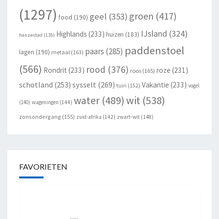
(1297)
groen
(417)
geel
(353)
food
(190)
IJsland
(324)
Highlands
(233)
huizen
(183)
hanzestad
(135)
paddenstoel
paars
(285)
lagen
(190)
metaal
(163)
(566)
rood
(376)
Rondrit
(233)
roze
(231)
roos
(165)
schotland
(253)
sysselt
(269)
Vakantie
(233)
tuin
(152)
vogel
wit
(538)
water
(489)
(140)
wageningen
(144)
zonsondergang
(155)
zuid-afrika
(142)
zwart-wit
(148)
FAVORIETEN