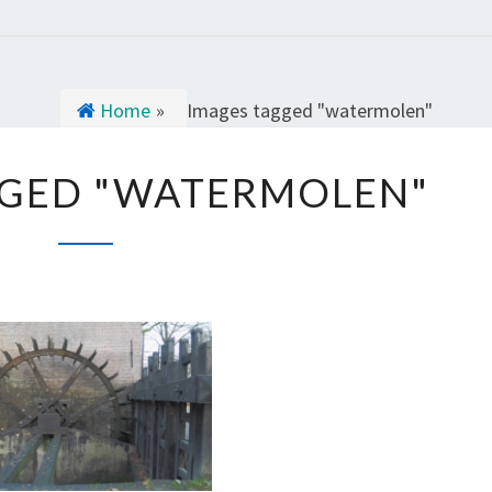
Home
»
Images tagged "watermolen"
I
GGED "WATERMOLEN"
M
A
G
E
S
T
A
G
G