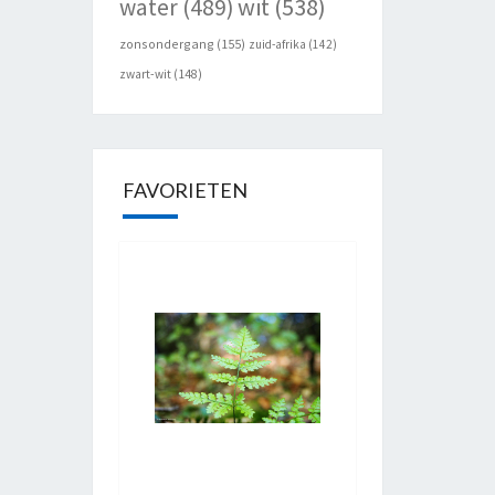
wit
(538)
water
(489)
zonsondergang
(155)
zuid-afrika
(142)
zwart-wit
(148)
FAVORIETEN