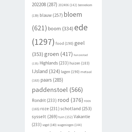
202208
(287)
202406
(142)
bennekom
bloem
blauw
(257)
(139)
ede
(621)
boom
(334)
(1297)
geel
food
(190)
groen
(417)
(353)
hanzestad
Highlands
(233)
huizen
(183)
(135)
IJsland
(324)
lagen
(190)
metaal
paars
(285)
(163)
paddenstoel
(566)
rood
(376)
Rondrit
(233)
roos
schotland
(253)
roze
(231)
(165)
sysselt
(269)
Vakantie
tuin
(152)
(233)
vogel
(140)
wageningen
(144)