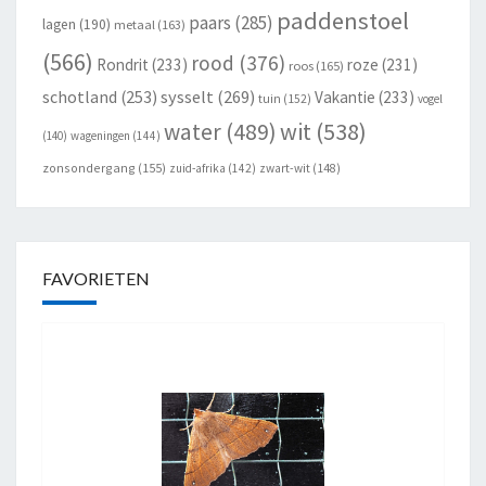
paddenstoel
paars
(285)
lagen
(190)
metaal
(163)
(566)
rood
(376)
Rondrit
(233)
roze
(231)
roos
(165)
schotland
(253)
sysselt
(269)
Vakantie
(233)
tuin
(152)
vogel
wit
(538)
water
(489)
(140)
wageningen
(144)
zonsondergang
(155)
zuid-afrika
(142)
zwart-wit
(148)
FAVORIETEN