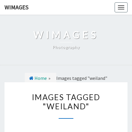
Ga
WIMAGES
Togg
naar
navig
de
content
WIMAGES
Photography
Home
»
Images tagged "weiland"
I
IMAGES TAGGED
M
"WEILAND"
A
G
E
S