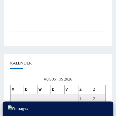
KALENDER
AUGUSTUS 2026
M
D
W
D
V
Z
Z
1
2
3
4
5
6
7
8
9