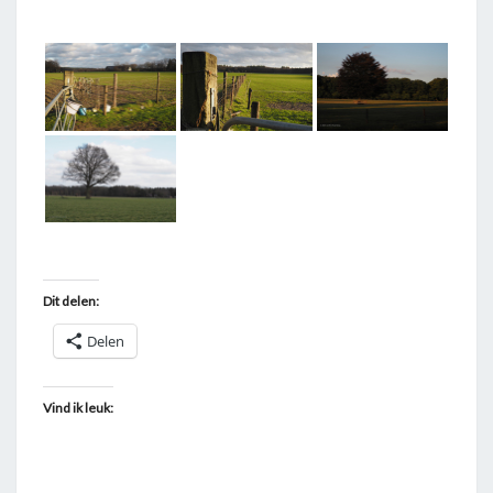
T
A
G
G
E
D
"
W
E
I
Dit delen:
L
Delen
A
N
D
Vind ik leuk:
"