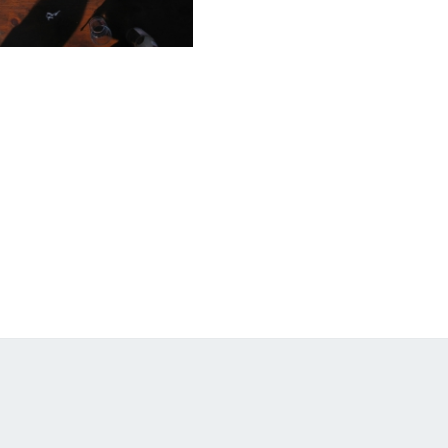
I
N
T
E
R
S
P
O
R
T
"