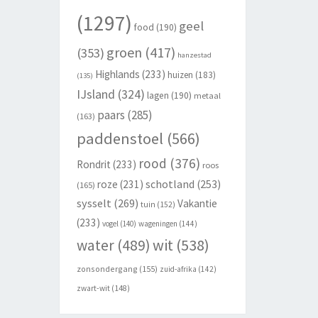
(1297)
geel
food
(190)
groen
(417)
(353)
hanzestad
Highlands
(233)
huizen
(183)
(135)
IJsland
(324)
lagen
(190)
metaal
paars
(285)
(163)
paddenstoel
(566)
rood
(376)
Rondrit
(233)
roos
schotland
(253)
roze
(231)
(165)
sysselt
(269)
Vakantie
tuin
(152)
(233)
vogel
(140)
wageningen
(144)
wit
(538)
water
(489)
zonsondergang
(155)
zuid-afrika
(142)
zwart-wit
(148)