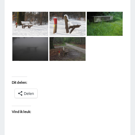
T
A
G
G
E
D
"
Z
I
T
Dit delen:
B
Delen
A
N
K
Vind ik leuk:
"