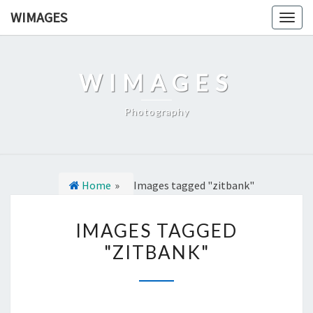
Ga
WIMAGES
Togg
naar
navig
de
content
WIMAGES
Photography
Home
»
Images tagged "zitbank"
I
IMAGES TAGGED
M
"ZITBANK"
A
G
E
S