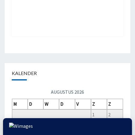
KALENDER
AUGUSTUS 2026
M
D
W
D
V
Z
Z
1
2
3
4
5
6
7
8
9